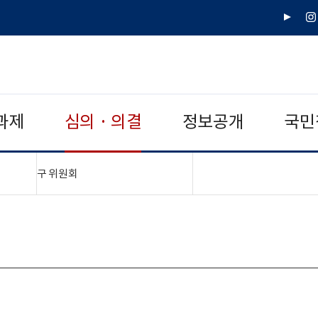
유
인
튜
스
브
타
그
램
과제
심의 · 의결
정보공개
국민
"접기,펼치기"
구 위원회