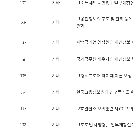
139
기타
「소득세법 시행령」일부개정안에
「공간정보의 구축 및 관리 등에
138
기타
결과
137
기타
지방공기업 임직원의 개인정보 
136
기타
국가공무원 배우자의 개인정보 
135
기타
「경비교도대 폐지에 따른 보상 
134
기타
한국고용정보원의 연구목적을 위
133
기타
보호관찰소 모의훈련 시 CCTV 
132
기타
「도로법 시행령」 일부개정안에