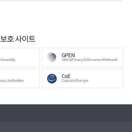
보호 사이트
GPEN
y Assembly
Global Privacy Enforcement Network
CoE
ivacy Authorities
Council of Europe