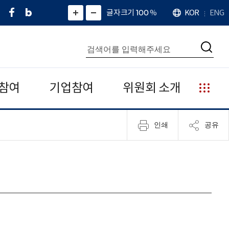
페
네
X
확
글자크기 100
%
KOR
ENG
언
화
화
이
이
(
대
어
면
면
스
버
트
수
확
축
북
블
위
대
통
소
치
검
로
터
합
색
그
)
검
색
참여
기업참여
위원회 소개
누
리
집
인쇄
공유
안
내