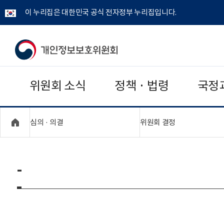
이 누리집은 대한민국 공식 전자정부 누리집입니다.
개
인
위원회 소식
정책 · 법령
국정
정
보
"접기,펼치기"
"접기,펼치기"
심의 · 의결
위원회 결정
보
호
-
위
원