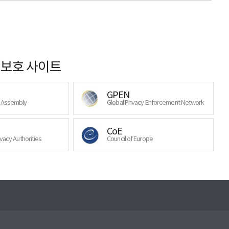
보호 사이트
GPEN
y Assembly
Global Privacy Enforcement Network
CoE
ivacy Authorities
Council of Europe