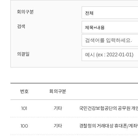
회
회의구분
검색
의결일
번호
회의구분
101
기타
국민건강보험공단의 공무원 개인
100
기타
경찰청의 거래대상 휴대폰/계좌번