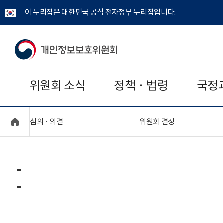
이 누리집은 대한민국 공식 전자정부 누리집입니다.
개
인
위원회 소식
정책 · 법령
국정
정
보
"접기,펼치기"
"접기,펼치기"
심의 · 의결
위원회 결정
보
호
-
위
원