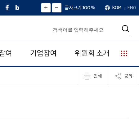
페
네
X
확
글자크기 100
%
KOR
ENG
언
화
화
이
이
(
대
어
면
면
스
버
트
수
확
축
북
블
위
대
통
소
치
검
로
터
합
색
그
)
검
색
참여
기업참여
위원회 소개
누
리
집
인쇄
공유
안
내