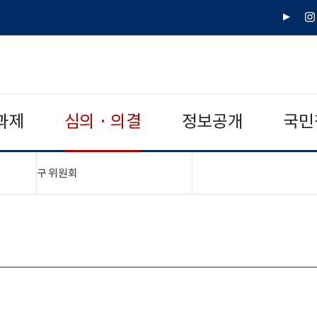
유
인
튜
스
브
타
그
램
과제
심의 · 의결
정보공개
국민
"접기,펼치기"
구 위원회