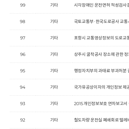
99
기타
시각장애인 운전면허 적성검사결
98
기타
국토교통부·한국도로공사 교통사
97
기타
포항시 교통영상정보의 도로교통
96
기타
상주시 굴착공사 장소에 관한 정
95
기타
행정자치부의 과태료 부과처분 결
94
기타
국가유공상이자의 개인정보 제공
93
기타
2015 개인정보보호 연차보고서 
92
기타
철도차량 운전실 폐쇄회로 텔레비