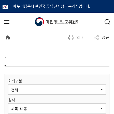
이 누리집은 대한민국 공식 전자정부 누리집입니다.
개
메
검
뉴
색
인
열
인쇄
공유
기
정
보
-
보
호
회의구분
위
검색
원