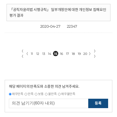
「공직자윤리법 시행규칙」 일부개정안에 대한 개인정보 침해요인
평가 결과
2020-04-27
22347
〈
〉
〈
11
12
13
14
15
16
17
18
19
20
〉
〈
〉
해당 페이지의 만족도와 소중한 의견 남겨주세요.
매우만족
만족
보통
불만족
매우불만족
등록