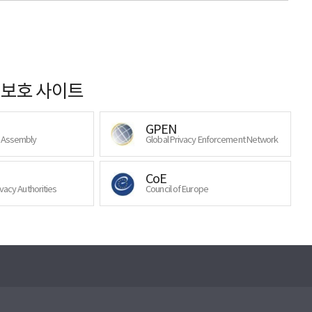
보호 사이트
GPEN
y Assembly
Global Privacy Enforcement Network
CoE
ivacy Authorities
Council of Europe