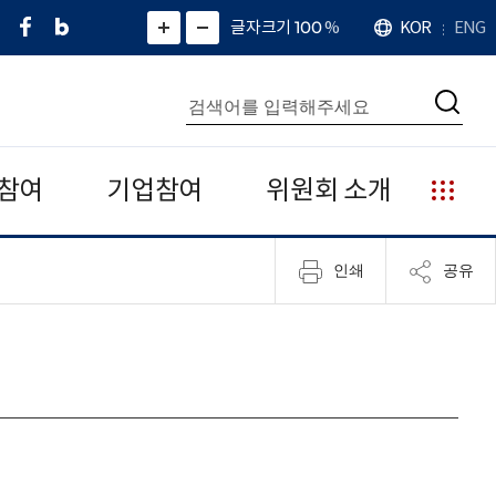
페
네
X
확
글자크기 100
%
KOR
ENG
언
화
화
이
이
(
대
어
면
면
스
버
트
수
확
축
북
블
위
대
통
소
치
검
로
터
합
색
그
)
검
색
참여
기업참여
위원회 소개
누
리
집
인쇄
공유
안
내