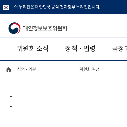
이 누리집은 대한민국 공식 전자정부 누리집입니다.
개
인
위원회 소식
정책 · 법령
국정
정
보
"접기,펼치기"
"접기,펼치기"
심의 · 의결
위원회 결정
보
호
-
위
원