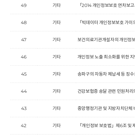
49
기타
「2014 개인정보보호 연차보고
48
기타
「빅데이터 개인정보보호 가이드
47
기타
보건의료기관개설자의 개인정보 
46
기타
개인정보 노출 최소화를 위한 지
45
기타
송파구의 자동차 체납세 등 징수를
44
기타
건강보험증 송달 관련 민원처리
43
기타
중앙행정기관 및 지방자치단체 
42
기타
「개인정보 보호법」제6조 및 제