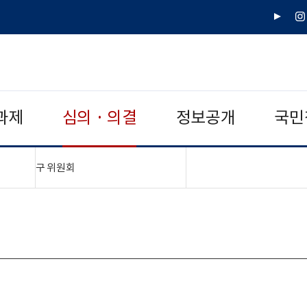
유
인
튜
스
브
타
그
램
과제
심의 · 의결
정보공개
국민
"접기,펼치기"
구 위원회