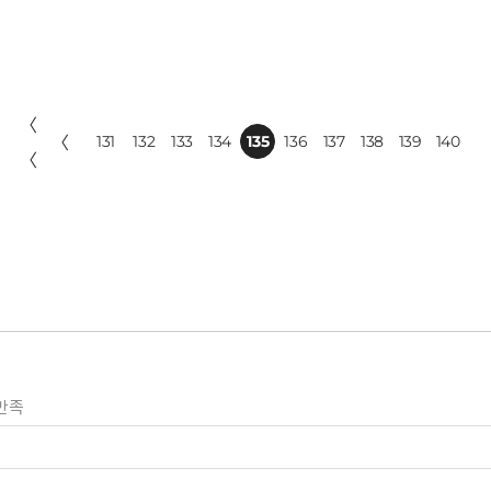
〈
〈
131
132
133
134
135
136
137
138
139
140
〈
만족