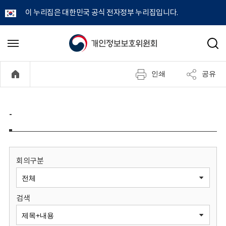
이 누리집은 대한민국 공식 전자정부 누리집입니다.
개
메
검
뉴
색
인
열
인쇄
공유
기
정
보
-
보
호
회의구분
위
검색
원