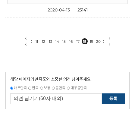
2020-04-13
23141
〈
〉
〈
11
12
13
14
15
16
17
18
19
20
〉
〈
〉
해당 페이지의 만족도와 소중한 의견 남겨주세요.
매우만족
만족
보통
불만족
매우불만족
등록