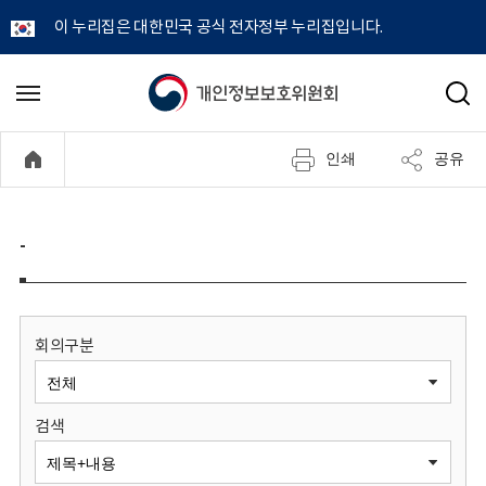
이 누리집은 대한민국 공식 전자정부 누리집입니다.
개
메
검
뉴
색
인
열
인쇄
공유
기
정
보
-
보
호
회의구분
위
검색
원