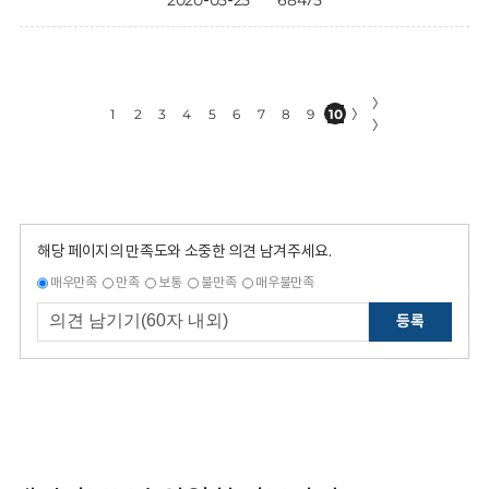
2020-05-25
68475
〉
1
2
3
4
5
6
7
8
9
10
〉
〉
해당 페이지의 만족도와 소중한 의견 남겨주세요.
매우만족
만족
보통
불만족
매우불만족
등록