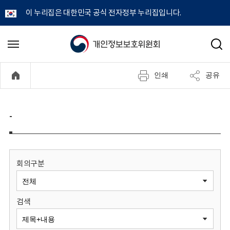
이 누리집은 대한민국 공식 전자정부 누리집입니다.
개
메
검
뉴
색
인
열
인쇄
공유
기
정
보
-
보
호
회의구분
위
검색
원