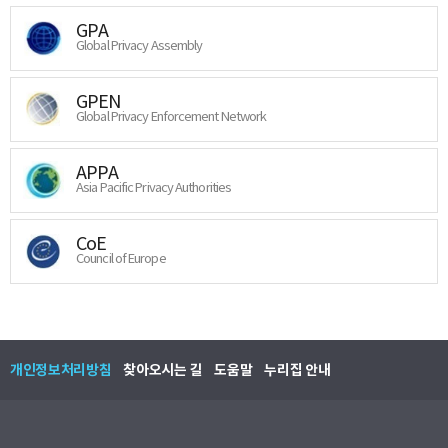
GPA
Global Privacy Assembly
GPEN
Global Privacy Enforcement Network
APPA
Asia Pacific Privacy Authorities
CoE
Council of Europe
개인정보처리방침
찾아오시는 길
도움말
누리집 안내