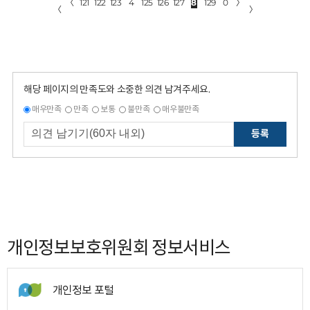
〈
121
122
123
4
125
126
127
8
129
0
〉
〈
〉
해당 페이지의 만족도와 소중한 의견 남겨주세요.
매우만족
만족
보통
불만족
매우불만족
등록
개인정보보호위원회 정보서비스
개인정보 포털