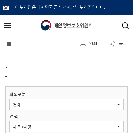
이 누리집은 대한민국 공식 전자정부 누리집입니다.
개
메
검
뉴
색
인
열
인쇄
공유
기
정
보
-
보
호
회의구분
위
검색
원