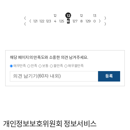
12
12
12
13
〈
〉
〈
121
122
123
4
125
6
127
8
129
0
〉
〈
〉
해당 페이지의 만족도와 소중한 의견 남겨주세요.
매우만족
만족
보통
불만족
매우불만족
등록
개인정보보호위원회 정보서비스