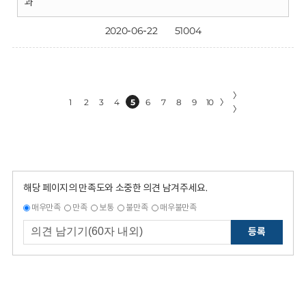
과
2020-06-22
51004
〉
1
2
3
4
5
6
7
8
9
10
〉
〉
해당 페이지의 만족도와 소중한 의견 남겨주세요.
매우만족
만족
보통
불만족
매우불만족
등록