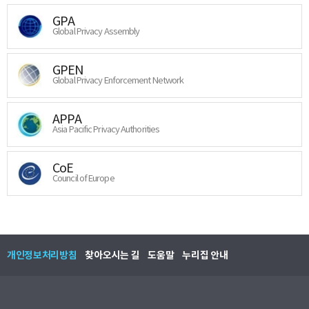
GPA
Global Privacy Assembly
GPEN
Global Privacy Enforcement Network
APPA
Asia Pacific Privacy Authorities
CoE
Council of Europe
개인정보처리방침
찾아오시는 길
도움말
누리집 안내