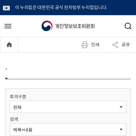
이 누리집은 대한민국 공식 전자정부 누리집입니다.
개
메
검
뉴
색
인
열
인쇄
공유
기
정
보
-
보
호
회의구분
위
검색
원