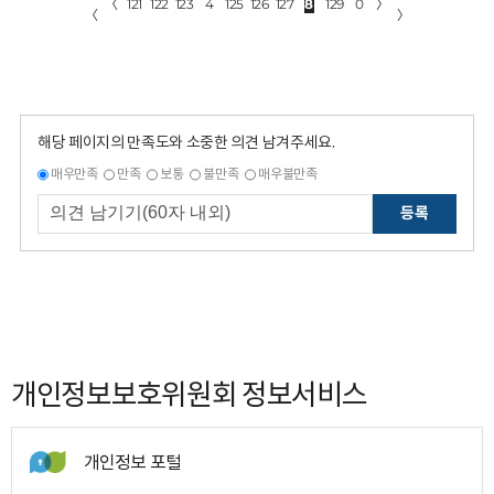
〈
121
122
123
4
125
126
127
8
129
0
〉
〈
〉
해당 페이지의 만족도와 소중한 의견 남겨주세요.
매우만족
만족
보통
불만족
매우불만족
등록
개인정보보호위원회 정보서비스
개인정보 포털