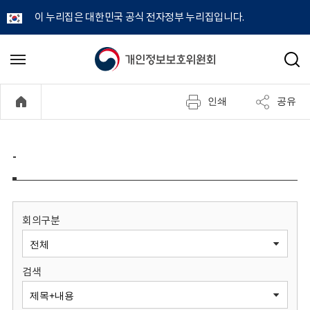
이 누리집은 대한민국 공식 전자정부 누리집입니다.
개
메
검
뉴
색
인
열
인쇄
공유
기
정
보
-
보
호
회의구분
위
검색
원