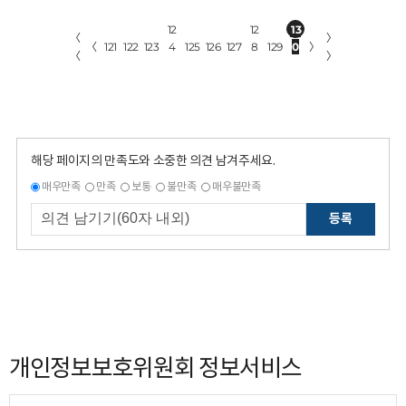
12
12
13
〈
〉
〈
121
122
123
4
125
126
127
8
129
0
〉
〈
〉
해당 페이지의 만족도와 소중한 의견 남겨주세요.
매우만족
만족
보통
불만족
매우불만족
등록
개인정보보호위원회 정보서비스