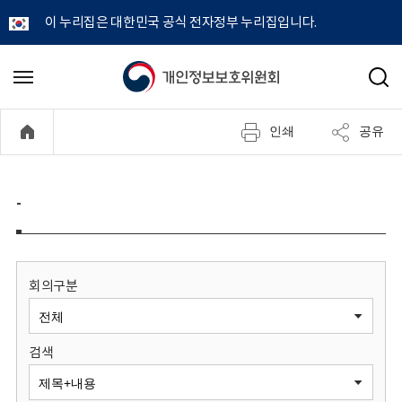
이 누리집은 대한민국 공식 전자정부 누리집입니다.
개
메
검
뉴
색
인
열
인쇄
공유
기
정
보
-
보
호
회의구분
위
검색
원