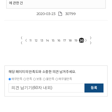
에 관한 건
2020-03-23
30799
〈
〉
〈
11
12
13
14
15
16
17
18
19
20
〉
〈
〉
해당 페이지의 만족도와 소중한 의견 남겨주세요.
매우만족
만족
보통
불만족
매우불만족
등록