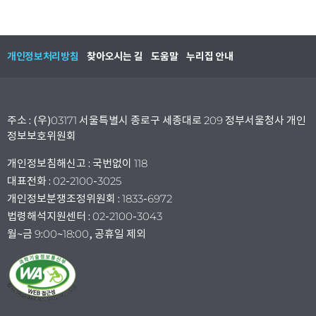
개인정보처리방침
찾아오시는 길
도움말
누리집 안내
주소 : (우)03171 서울특별시 종로구 세종대로 209 정부서울청사 개인
정보보호위원회
개인정보침해신고 : 국번없이 118
대표전화 : 02-2100-3025
개인정보분쟁조정위원회 : 1833-6972
법령해석지원센터 : 02-2100-3043
월~금 9:00~18:00, 공휴일 제외