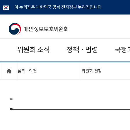
이 누리집은 대한민국 공식 전자정부 누리집입니다.
개
인
위원회 소식
정책 · 법령
국정
정
보
"접기,펼치기"
"접기,펼치기"
심의 · 의결
위원회 결정
보
호
-
위
원