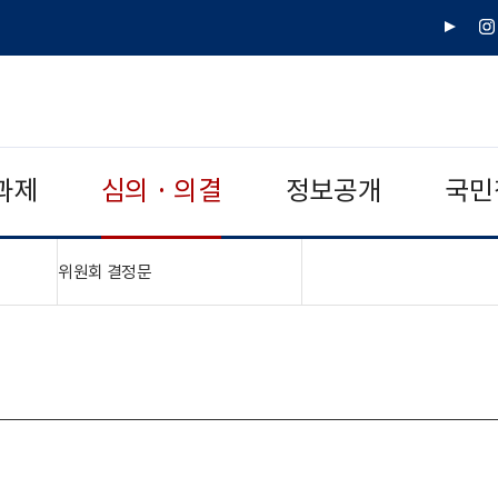
유
인
튜
스
브
타
그
램
과제
심의 · 의결
정보공개
국민
"접기,펼치기"
위원회 결정문