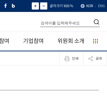
페
네
X
확
글자크기 100
%
KOR
ENG
언
화
화
이
이
(
대
어
면
면
스
버
트
수
확
축
북
블
위
대
통
소
치
검
로
터
합
색
그
)
검
색
참여
기업참여
위원회 소개
누
리
집
인쇄
공유
안
내