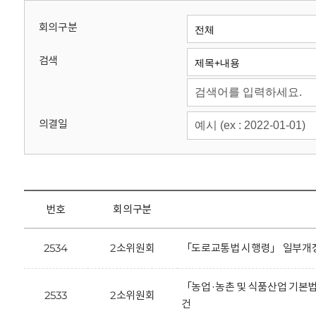
회
회의구분
검색
의결일
번호
회의구분
2534
2소위원회
「도로교통법 시행령」 일부개정
「농업·농촌 및 식품산업 기본법
2533
2소위원회
건