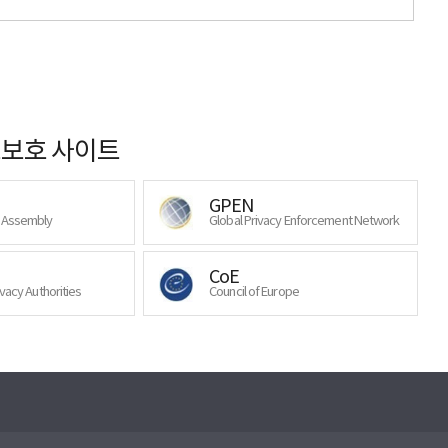
보호 사이트
GPEN
y Assembly
Global Privacy Enforcement Network
CoE
ivacy Authorities
Council of Europe