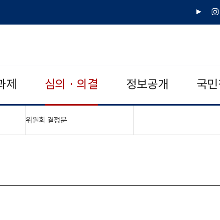
유
인
튜
스
브
타
그
램
과제
심의 · 의결
정보공개
국민
"접기,펼치기"
위원회 결정문