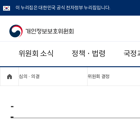
이 누리집은 대한민국 공식 전자정부 누리집입니다.
개
인
위원회 소식
정책 · 법령
국정
정
보
"접기,펼치기"
"접기,펼치기"
심의 · 의결
위원회 결정
보
호
-
위
원