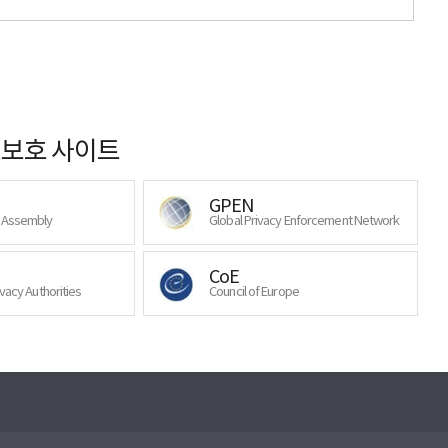
보호 사이트
GPEN
y Assembly
Global Privacy Enforcement Network
CoE
ivacy Authorities
Council of Europe