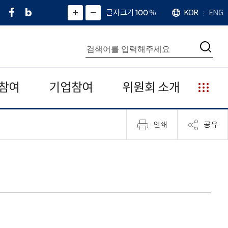
페
네
X
확
글자크기 100
%
KOR
ENG
언
화
화
이
이
(
대
어
면
면
스
버
트
수
확
축
북
블
위
대
통
소
치
검
로
터
합
색
그
)
검
색
참여
기업참여
위원회 소개
누
리
집
인쇄
공유
안
내