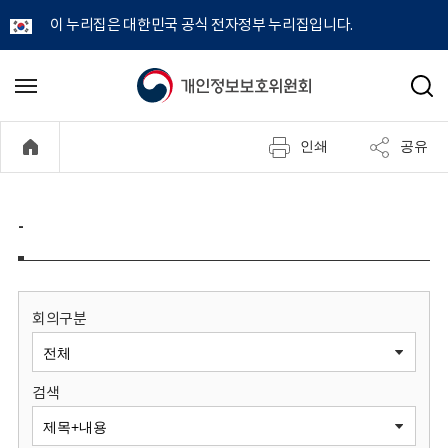
이 누리집은 대한민국 공식 전자정부 누리집입니다.
개
메
검
뉴
색
인
열
인쇄
공유
기
정
보
-
보
호
회의구분
위
검색
원