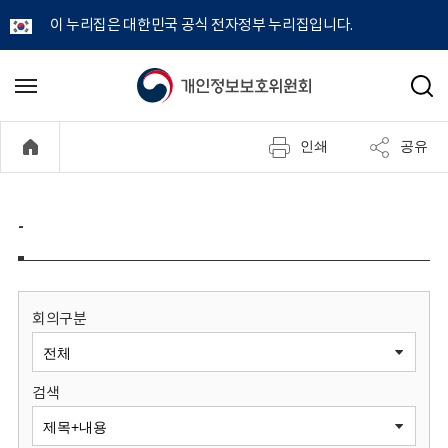
이 누리집은 대한민국 공식 전자정부 누리집입니다.
개
메
검
뉴
색
인
열
인쇄
공유
기
정
보
-
보
호
회의구분
위
검색
원