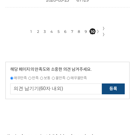
2020-05-25
67729
〉
1
2
3
4
5
6
7
8
9
10
〉
〉
해당 페이지의 만족도와 소중한 의견 남겨주세요.
매우만족
만족
보통
불만족
매우불만족
등록