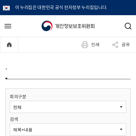
이 누리집은 대한민국 공식 전자정부 누리집입니다.
개
메
검
뉴
색
인
열
인쇄
공유
기
정
보
-
보
호
회의구분
위
검색
원