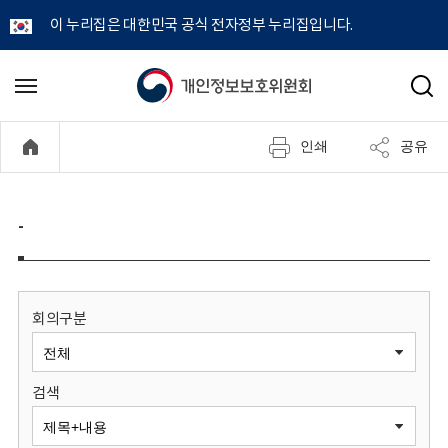
이 누리집은 대한민국 공식 전자정부 누리집입니다.
개
메
검
뉴
색
인
열
인쇄
공유
기
정
보
-
보
호
회의구분
위
검색
원