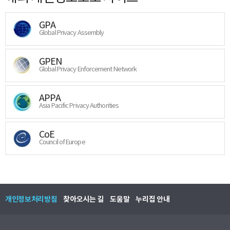
GPA
Global Privacy Assembly
GPEN
Global Privacy Enforcement Network
APPA
Asia Pacific Privacy Authorities
CoE
Council of Europe
개인정보처리방침
찾아오시는 길
도움말
누리집 안내