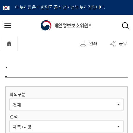
이 누리집은 대한민국 공식 전자정부 누리집입니다.
개
메
검
뉴
색
인
열
인쇄
공유
기
정
보
-
보
호
회의구분
위
검색
원