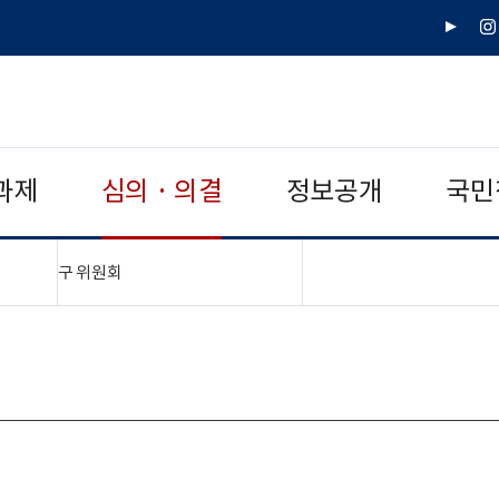
유
인
튜
스
브
타
그
램
과제
심의 · 의결
정보공개
국민
"접기,펼치기"
구 위원회