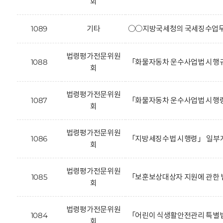
회
1089
기타
○○지방국세청의 국세징수업무를
법령평가전문위원
1088
「화물자동차 운수사업법 시행규
회
법령평가전문위원
1087
「화물자동차 운수사업법 시행령
회
법령평가전문위원
1086
「지방세징수법 시행령」 일부개
회
법령평가전문위원
1085
「보훈보상대상자 지원에 관한 
회
법령평가전문위원
1084
「어린이 식생활안전관리 특별법
회