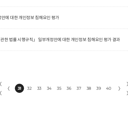
안에 대한 개인정보 침해요인 평가
 관한 법률 시행규칙」 일부개정안에 대한 개인정보 침해요인 평가 결과
〈
〈
31
32
33
34
35
36
37
38
39
40
〉
〈