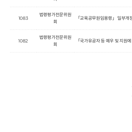
법령평가전문위원
1083
「교육공무원임용령」 일부개정
회
법령평가전문위원
1082
「국가유공자 등 예우 및 지원에
회