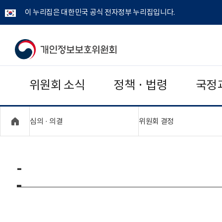
이 누리집은 대한민국 공식 전자정부 누리집입니다.
개
인
위원회 소식
정책 · 법령
국정
정
보
"접기,펼치기"
"접기,펼치기"
심의 · 의결
위원회 결정
보
호
-
위
원