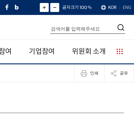
페
네
X
확
글자크기 100
%
KOR
ENG
언
화
화
이
이
(
대
어
면
면
스
버
트
수
확
축
북
블
위
대
통
소
치
검
로
터
합
색
그
)
검
색
참여
기업참여
위원회 소개
누
리
집
인쇄
공유
안
내