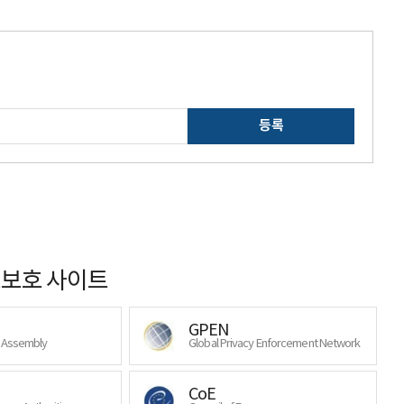
등록
보호 사이트
GPEN
y Assembly
Global Privacy Enforcement Network
CoE