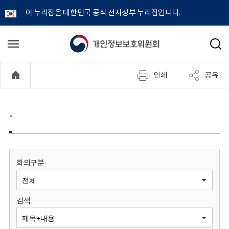
이 누리집은 대한민국 공식 전자정부 누리집입니다.
개
메
검
뉴
색
인
열
인쇄
공유
기
정
보
-
보
호
회의구분
위
검색
원