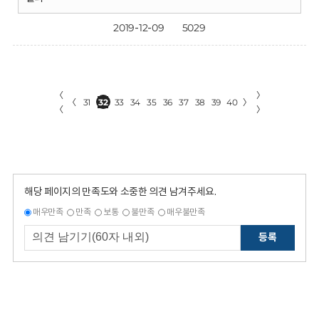
2019-12-09
5029
〈
〉
〈
31
32
33
34
35
36
37
38
39
40
〉
〈
〉
해당 페이지의 만족도와 소중한 의견 남겨주세요.
매우만족
만족
보통
불만족
매우불만족
등록