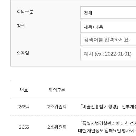
회
회의구분
검색
의결일
번호
회의구분
2654
2소위원회
「미술진흥법 시행령」 일부개정
「특별사법경찰관리에 대한 검사
2653
2소위원회
대한 개인정보 침해요인 평가에 