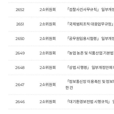
2652
2소위원회
「검찰사건사무규칙」 일부개정안
2651
2소위원회
「국제범죄조직 대응업무규정」 
2650
2소위원회
「공무원임용시험령」 일부개정안
2649
2소위원회
「농업 농촌 및 식품산업 기본법
2648
2소위원회
「상법 시행령」 일부개정안에 
「정보통신망 이용촉진 및 정보보
2647
2소위원회
한 건
2646
2소위원회
「대기환경보전법 시행규칙」 일