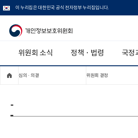
이 누리집은 대한민국 공식 전자정부 누리집입니다.
개
인
위원회 소식
정책 · 법령
국정
정
보
"접기,펼치기"
"접기,펼치기"
심의 · 의결
위원회 결정
보
호
-
위
원