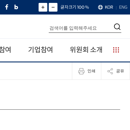
페
네
X
확
글자크기 100
%
KOR
ENG
언
화
화
이
이
(
대
어
면
면
스
버
트
수
확
축
북
블
위
대
통
소
치
검
로
터
합
색
그
)
검
색
참여
기업참여
위원회 소개
누
리
집
인쇄
공유
안
내