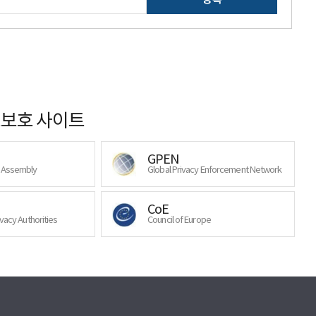
보호 사이트
GPEN
y Assembly
Global Privacy Enforcement Network
CoE
ivacy Authorities
Council of Europe