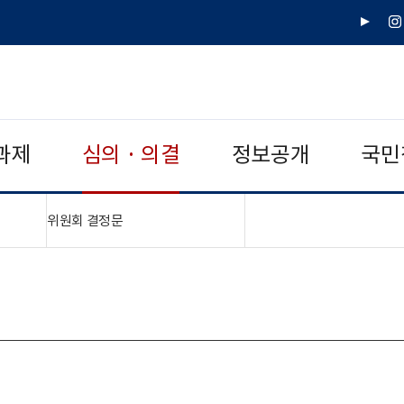
유
인
튜
스
브
타
그
램
과제
심의 · 의결
정보공개
국민
"접기,펼치기"
위원회 결정문