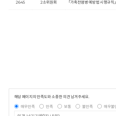
2645
2소위원회
「가축전염병 예방법 시행규칙」
해당 페이지의 만족도와 소중한 의견 남겨주세요.
매우만족
만족
보통
불만족
매우불