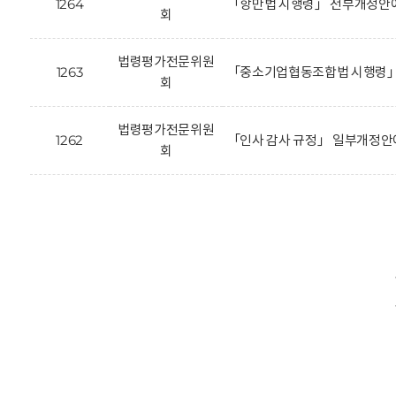
1264
「항만법 시행령」 전부개정안에
회
법령평가전문위원
1263
「중소기업협동조합법 시행령」 
회
법령평가전문위원
1262
「인사 감사 규정」 일부개정안
회