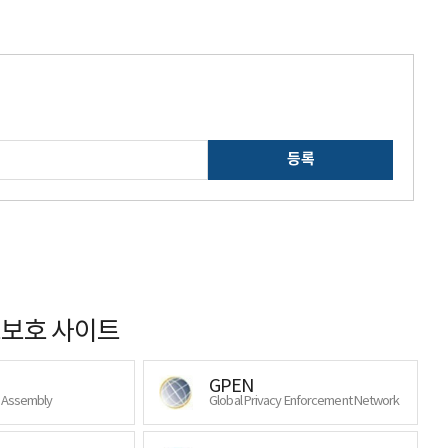
등록
보호 사이트
GPEN
y Assembly
Global Privacy Enforcement Network