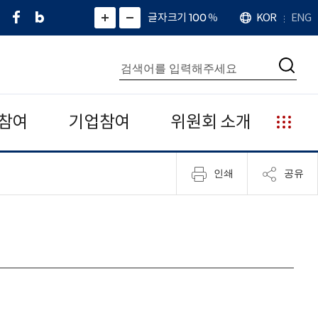
페
네
X
확
글자크기 100
%
KOR
ENG
언
화
화
이
이
(
대
어
면
면
스
버
트
수
확
축
북
블
위
대
통
소
치
검
로
터
합
색
그
)
검
색
참여
기업참여
위원회 소개
누
리
집
인쇄
공유
안
내