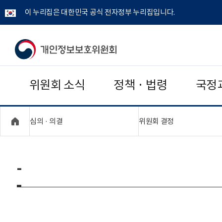
이 누리집은 대한민국 공식 전자정부 누리집입니다.
개
인
위원회 소식
정책 · 법령
국정
정
보
"접기,펼치기"
"접기,펼치기"
심의 · 의결
위원회 결정
보
호
-
위
원