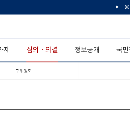
유
인
튜
스
브
타
그
램
과제
심의 · 의결
정보공개
국민
"접기,펼치기"
구 위원회