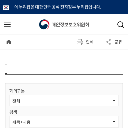
이 누리집은 대한민국 공식 전자정부 누리집입니다.
개
메
검
뉴
색
인
열
인쇄
공유
기
정
보
-
보
호
회의구분
위
검색
원