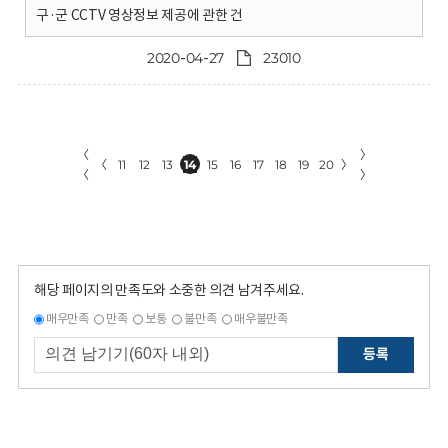
구·군 CCTV 영상정보 제공에 관한 건
2020-04-27
23010
〈
〉
〈
11
12
13
14
15
16
17
18
19
20
〉
〈
〉
해당 페이지의 만족도와 소중한 의견 남겨주세요.
매우만족
만족
보통
불만족
매우불만족
등록