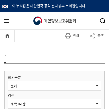
이 누리집은 대한민국 공식 전자정부 누리집입니다.
개
메
검
뉴
색
인
열
인쇄
공유
기
정
보
-
보
호
회의구분
위
검색
원