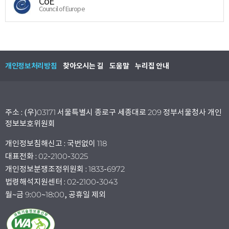
CoE
Council of Europe
개인정보처리방침
찾아오시는 길
도움말
누리집 안내
주소 : (우)03171 서울특별시 종로구 세종대로 209 정부서울청사 개인
정보보호위원회
개인정보침해신고 : 국번없이 118
대표전화 : 02-2100-3025
개인정보분쟁조정위원회 : 1833-6972
법령해석지원센터 : 02-2100-3043
월~금 9:00~18:00, 공휴일 제외