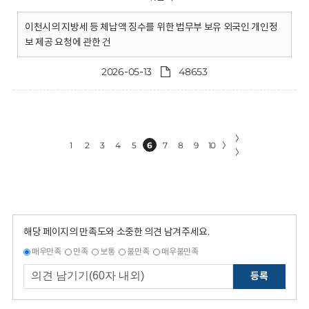
이천시의 지방세 등 체납액 징수를 위한 법무부 보유 외국인 개인정
보 제공 요청에 관한 건
2026-05-13
48653
〉
1
2
3
4
5
6
7
8
9
10
〉
〉
해당 페이지의 만족도와 소중한 의견 남겨주세요.
매우만족
만족
보통
불만족
매우불만족
등록