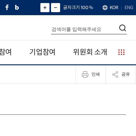
페
네
X
확
글자크기 100
%
KOR
ENG
언
화
화
이
이
(
대
어
면
면
스
버
트
수
확
축
북
블
위
대
통
소
치
검
로
터
합
색
그
)
검
색
참여
기업참여
위원회 소개
누
리
집
인쇄
공유
안
내