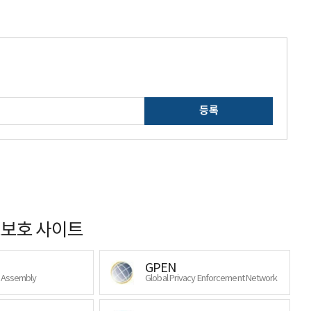
등록
보호 사이트
GPEN
y Assembly
Global Privacy Enforcement Network