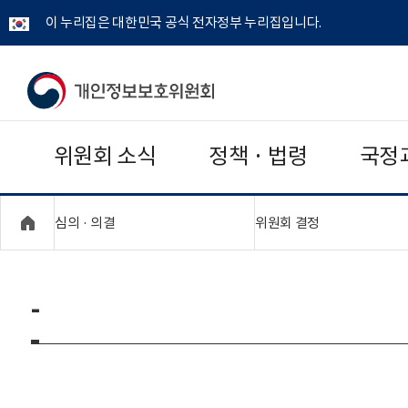
이 누리집은 대한민국 공식 전자정부 누리집입니다.
개
인
위원회 소식
정책 · 법령
국정
정
보
"접기,펼치기"
"접기,펼치기"
심의 · 의결
위원회 결정
보
호
-
위
원