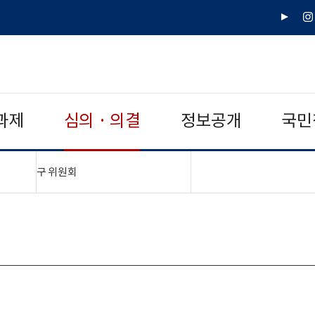
유
인
튜
스
브
타
그
램
과제
심의 · 의결
정보공개
국민
"접기,펼치기"
구 위원회