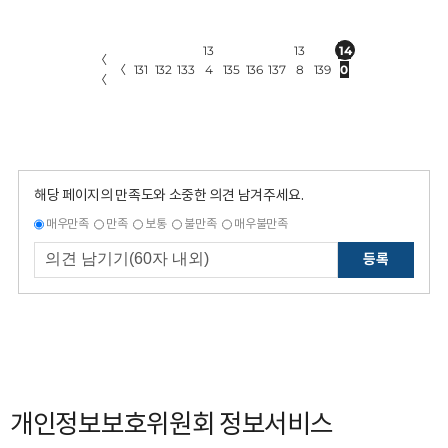
13
13
14
〈
〈
131
132
133
4
135
136
137
8
139
0
〈
해당 페이지의 만족도와 소중한 의견 남겨주세요.
매우만족
만족
보통
불만족
매우불만족
등록
개인정보보호위원회 정보서비스