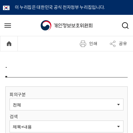
이 누리집은 대한민국 공식 전자정부 누리집입니다.
개
메
검
뉴
색
인
열
인쇄
공유
기
정
보
-
보
호
회의구분
위
검색
원