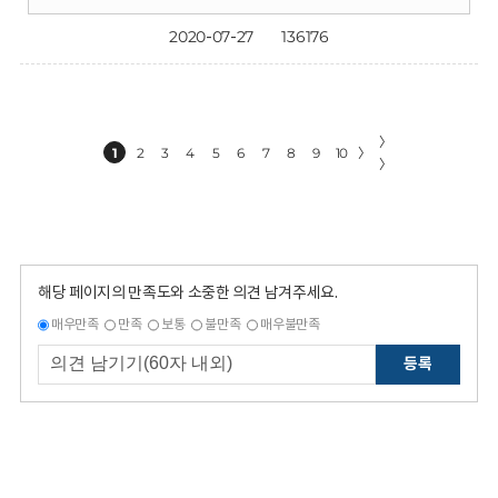
2020-07-27
136176
〉
1
2
3
4
5
6
7
8
9
10
〉
〉
해당 페이지의 만족도와 소중한 의견 남겨주세요.
매우만족
만족
보통
불만족
매우불만족
등록