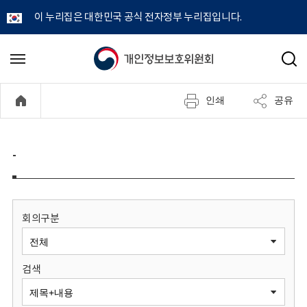
이 누리집은 대한민국 공식 전자정부 누리집입니다.
개
메
검
뉴
색
인
열
인쇄
공유
기
정
보
-
보
호
회의구분
위
검색
원