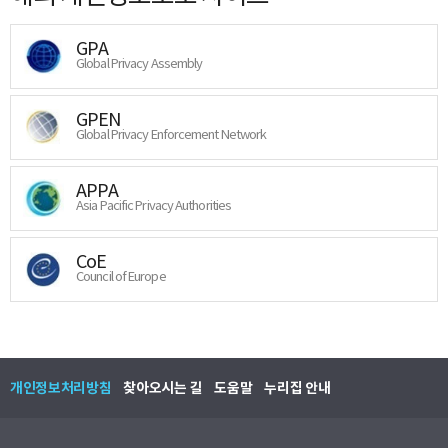
GPA
Global Privacy Assembly
GPEN
Global Privacy Enforcement Network
APPA
Asia Pacific Privacy Authorities
CoE
Council of Europe
개인정보처리방침
찾아오시는 길
도움말
누리집 안내