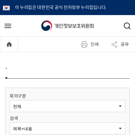
이 누리집은 대한민국 공식 전자정부 누리집입니다.
개
메
검
뉴
색
인
열
인쇄
공유
기
정
보
-
보
호
회의구분
위
검색
원