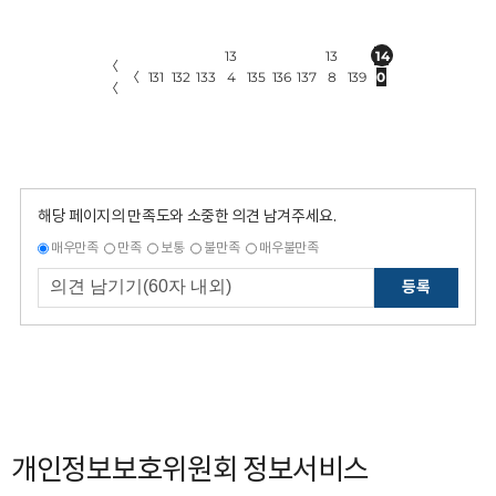
13
13
14
〈
〈
131
132
133
4
135
136
137
8
139
0
〈
해당 페이지의 만족도와 소중한 의견 남겨주세요.
매우만족
만족
보통
불만족
매우불만족
등록
개인정보보호위원회 정보서비스