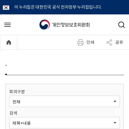
이 누리집은 대한민국 공식 전자정부 누리집입니다.
개
메
검
뉴
색
인
열
인쇄
공유
기
정
보
-
보
호
회의구분
위
검색
원