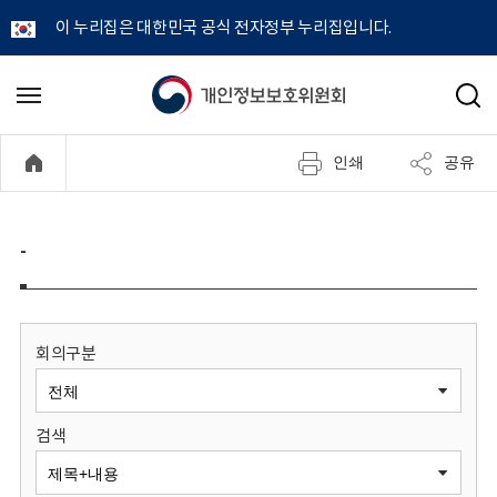
이 누리집은 대한민국 공식 전자정부 누리집입니다.
개
메
검
뉴
색
인
열
인쇄
공유
기
정
보
-
보
호
회의구분
위
검색
원