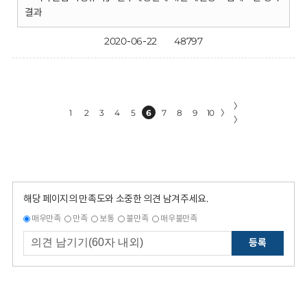
결과
2020-06-22
48797
〉
1
2
3
4
5
6
7
8
9
10
〉
〉
해당 페이지의 만족도와 소중한 의견 남겨주세요.
매우만족
만족
보통
불만족
매우불만족
등록