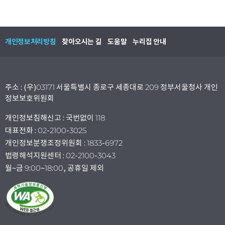
개인정보처리방침
찾아오시는 길
도움말
누리집 안내
주소 : (우)03171 서울특별시 종로구 세종대로 209 정부서울청사 개인
정보보호위원회
개인정보침해신고 : 국번없이 118
대표전화 : 02-2100-3025
개인정보분쟁조정위원회 : 1833-6972
법령해석지원센터 : 02-2100-3043
월~금 9:00~18:00, 공휴일 제외