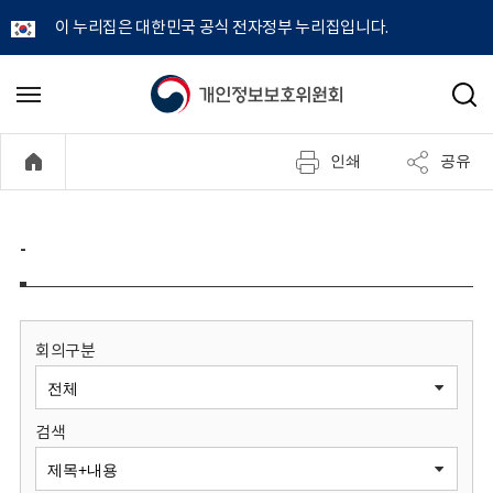
이 누리집은 대한민국 공식 전자정부 누리집입니다.
개
메
검
뉴
색
인
열
인쇄
공유
기
정
보
-
보
호
회의구분
위
검색
원