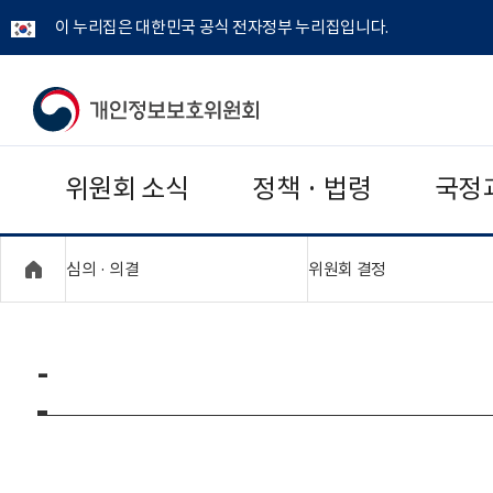
이 누리집은 대한민국 공식 전자정부 누리집입니다.
개
인
위원회 소식
정책 · 법령
국정
정
보
"접기,펼치기"
"접기,펼치기"
심의 · 의결
위원회 결정
보
호
-
위
원