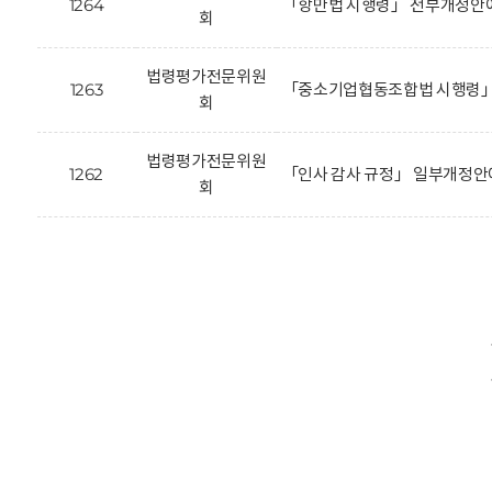
1264
「항만법 시행령」 전부개정안에
회
법령평가전문위원
1263
「중소기업협동조합법 시행령」 
회
법령평가전문위원
1262
「인사 감사 규정」 일부개정안
회