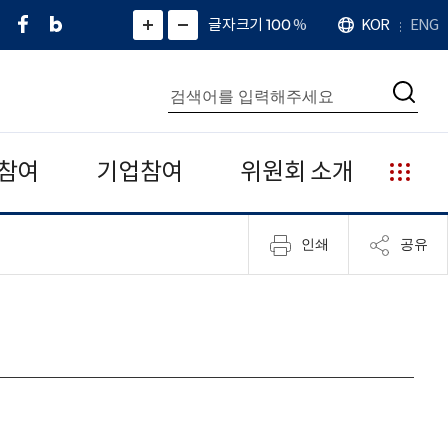
페
네
X
확
글자크기 100
%
KOR
ENG
언
화
화
이
이
(
대
어
면
면
스
버
트
수
확
축
북
블
위
대
통
소
치
검
로
터
합
색
그
)
검
색
참여
기업참여
위원회 소개
누
리
집
인쇄
공유
안
내