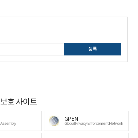
등록
보호 사이트
GPEN
y Assembly
Global Privacy Enforcement Network