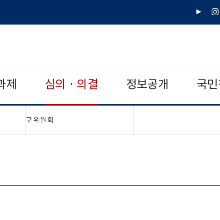
유
인
튜
스
브
타
그
램
과제
심의 · 의결
정보공개
국민
"접기,펼치기"
구 위원회