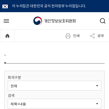
이 누리집은 대한민국 공식 전자정부 누리집입니다.
개
메
검
뉴
색
인
열
인쇄
공유
기
정
보
-
보
호
회의구분
위
검색
원