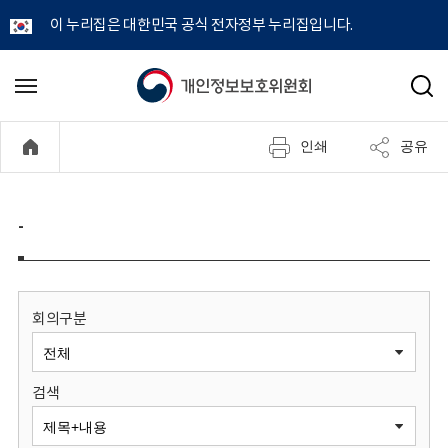
이 누리집은 대한민국 공식 전자정부 누리집입니다.
개
메
검
뉴
색
인
열
인쇄
공유
기
정
보
-
보
호
회의구분
위
검색
원