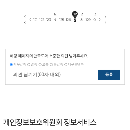
12
12
12
13
〈
〉
〈
121
122
123
4
125
126
7
8
129
0
〉
〈
〉
해당 페이지의 만족도와 소중한 의견 남겨주세요.
매우만족
만족
보통
불만족
매우불만족
등록
개인정보보호위원회 정보서비스