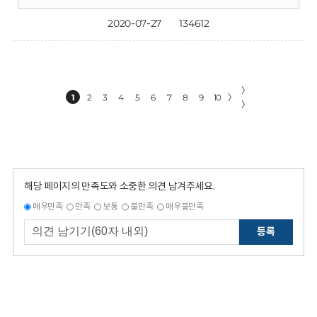
2020-07-27
134612
〉
1
2
3
4
5
6
7
8
9
10
〉
〉
해당 페이지의 만족도와 소중한 의견 남겨주세요.
매우만족
만족
보통
불만족
매우불만족
등록