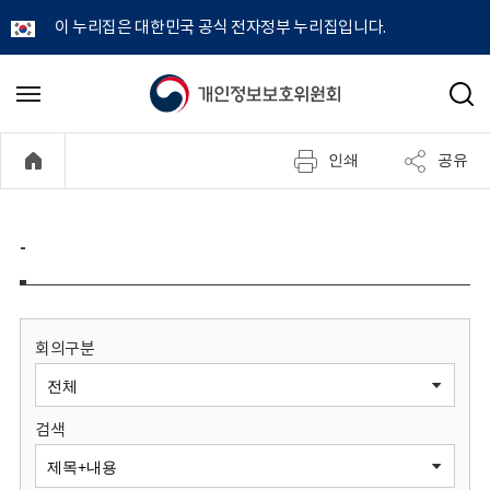
이 누리집은 대한민국 공식 전자정부 누리집입니다.
개
메
검
뉴
색
인
열
인쇄
공유
기
정
보
-
보
호
회의구분
위
검색
원