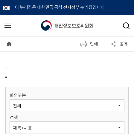
이 누리집은 대한민국 공식 전자정부 누리집입니다.
개
메
검
뉴
색
인
열
인쇄
공유
기
정
보
-
보
호
회의구분
위
검색
원