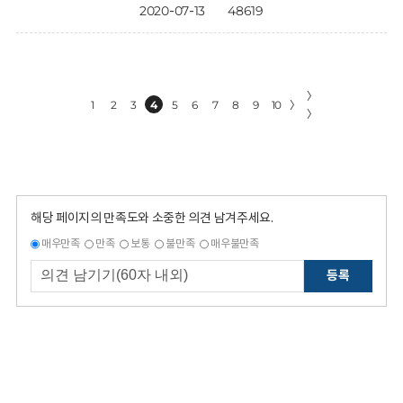
2020-07-13
48619
〉
1
2
3
4
5
6
7
8
9
10
〉
〉
해당 페이지의 만족도와 소중한 의견 남겨주세요.
매우만족
만족
보통
불만족
매우불만족
등록