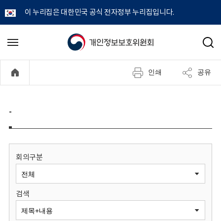
이 누리집은 대한민국 공식 전자정부 누리집입니다.
개
메
검
뉴
색
인
열
인쇄
공유
기
정
보
-
보
호
회의구분
위
검색
원