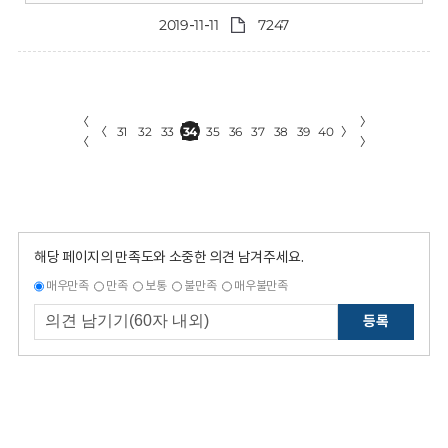
2019-11-11
7247
〈
〉
〈
31
32
33
34
35
36
37
38
39
40
〉
〈
〉
해당 페이지의 만족도와 소중한 의견 남겨주세요.
매우만족
만족
보통
불만족
매우불만족
등록