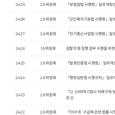
2429
2소위원회
「보험업법 시행령」일부개정안에
2428
2소위원회
「군인복지기본법 시행령」일부개
2427
2소위원회
「전기통신사업법 시행령」일부개
2426
1소위원회
검찰의 형 집행 업무 수행을 위한
2425
2소위원회
「발명진흥법 시행령」 일부개정
2424
2소위원회
「행정심판법 시행규칙」 일부개
「12·29여객기참사 피해구제 
2423
2소위원회
한 건
2422
2소위원회
「119구조·구급에 관한 법률 