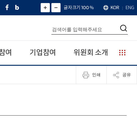
페
네
X
확
글자크기 100
%
KOR
ENG
언
화
화
이
이
(
대
어
면
면
스
버
트
수
확
축
북
블
위
대
통
소
치
검
로
터
합
색
그
)
검
색
참여
기업참여
위원회 소개
누
리
집
인쇄
공유
안
내