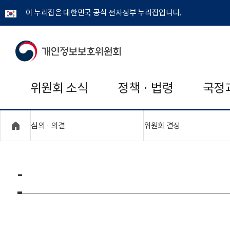
이 누리집은 대한민국 공식 전자정부 누리집입니다.
개
인
위원회 소식
정책 · 법령
국정
정
보
"접기,펼치기"
"접기,펼치기"
심의 · 의결
위원회 결정
보
호
-
위
원