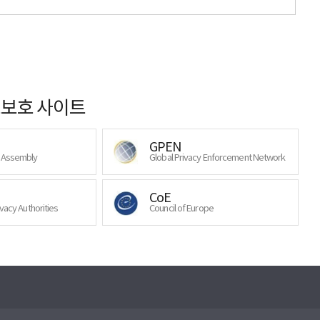
보호 사이트
GPEN
y Assembly
Global Privacy Enforcement Network
CoE
ivacy Authorities
Council of Europe