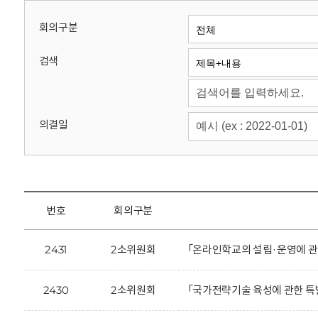
회
회의구분
검색
의결일
번호
회의구분
2431
2소위원회
「온라인학교의 설립·운영에 관
2430
2소위원회
「국가전략기술 육성에 관한 특