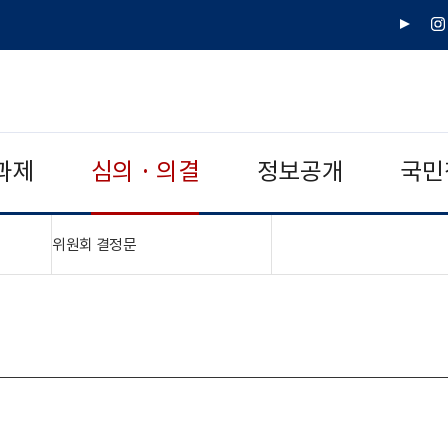
유
인
튜
스
브
타
그
램
과제
심의 · 의결
정보공개
국민
"접기,펼치기"
위원회 결정문