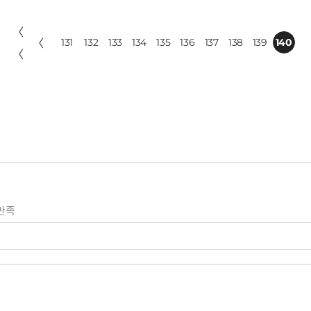
〈
〈
131
132
133
134
135
136
137
138
139
140
〈
만족