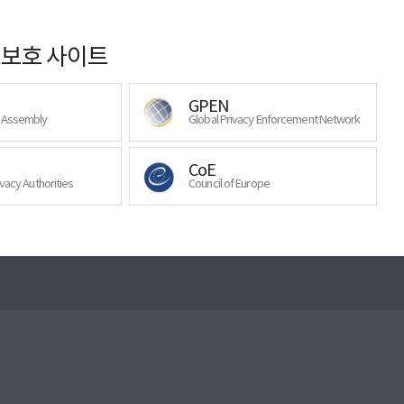
보호 사이트
GPEN
y Assembly
Global Privacy Enforcement Network
CoE
ivacy Authorities
Council of Europe