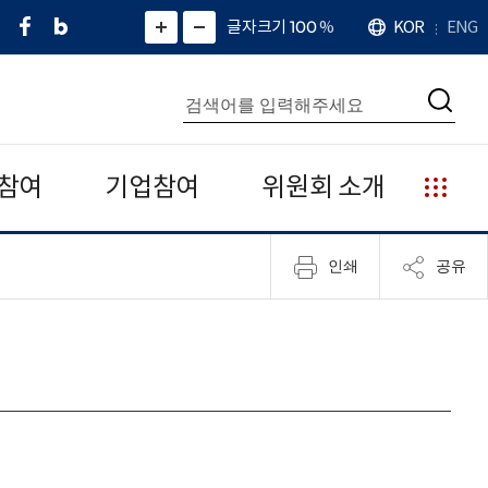
페
네
X
확
글자크기 100
%
KOR
ENG
언
화
화
이
이
(
대
어
면
면
스
버
트
수
확
축
북
블
위
대
통
소
치
검
로
터
합
색
그
)
검
색
참여
기업참여
위원회 소개
누
리
집
인쇄
공유
안
내