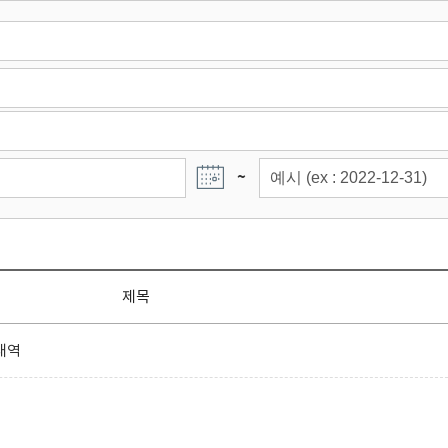
~
제목
내역