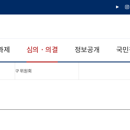
유
인
튜
스
브
타
그
램
과제
심의 · 의결
정보공개
국민
"접기,펼치기"
구 위원회