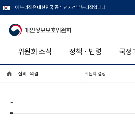
이 누리집은 대한민국 공식 전자정부 누리집입니다.
개
인
위원회 소식
정책 · 법령
국정
정
보
"접기,펼치기"
"접기,펼치기"
심의 · 의결
위원회 결정
보
호
-
위
원