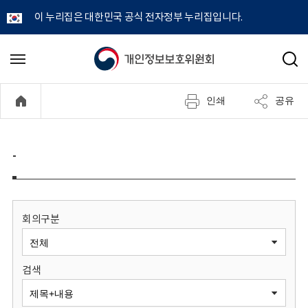
이 누리집은 대한민국 공식 전자정부 누리집입니다.
개
메
검
뉴
색
인
열
인쇄
공유
기
정
보
-
보
호
회의구분
위
검색
원