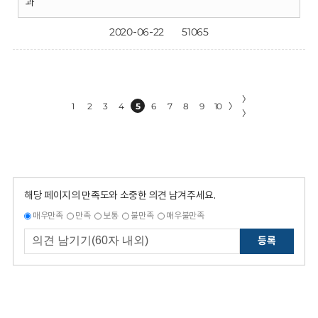
과
2020-06-22
51065
〉
1
2
3
4
5
6
7
8
9
10
〉
〉
해당 페이지의 만족도와 소중한 의견 남겨주세요.
매우만족
만족
보통
불만족
매우불만족
등록