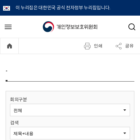
이 누리집은 대한민국 공식 전자정부 누리집입니다.
개
메
검
뉴
색
인
열
인쇄
공유
기
정
보
-
보
호
회의구분
위
검색
원