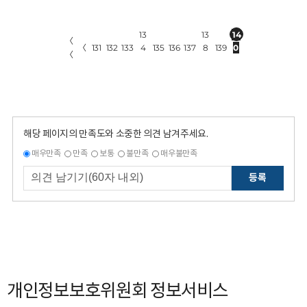
13
13
14
〈
〈
131
132
133
4
135
136
137
8
139
0
〈
해당 페이지의 만족도와 소중한 의견 남겨주세요.
매우만족
만족
보통
불만족
매우불만족
등록
개인정보보호위원회 정보서비스