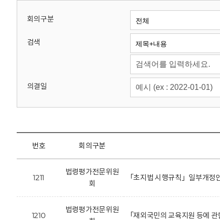
회
회의구분
검색
의결일
번호
회의구분
법령평가전문위원
1211
「초지법 시행규칙」일부개정안
회
법령평가전문위원
1210
「재외국민의 교육지원 등에 관