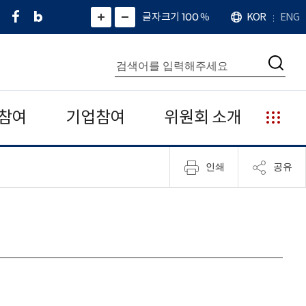
페
네
X
확
글자크기 100
%
KOR
ENG
언
화
화
이
이
(
대
어
면
면
스
버
트
수
확
축
북
블
위
대
통
소
치
검
로
터
합
색
그
)
검
색
참여
기업참여
위원회 소개
누
리
집
인쇄
공유
안
내