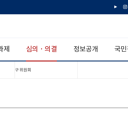
유
인
튜
스
브
타
그
램
과제
심의 · 의결
정보공개
국민
"접기,펼치기"
구 위원회