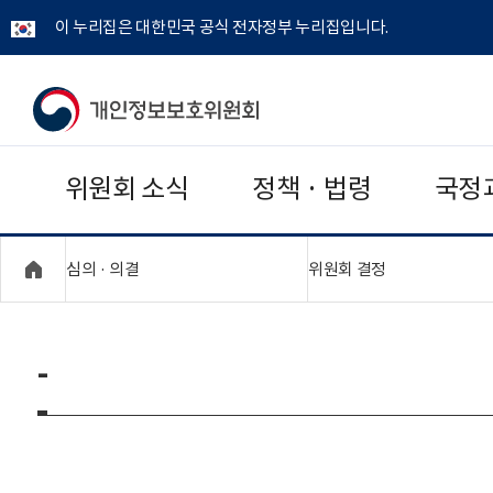
이 누리집은 대한민국 공식 전자정부 누리집입니다.
개
인
위원회 소식
정책 · 법령
국정
정
보
"접기,펼치기"
"접기,펼치기"
심의 · 의결
위원회 결정
보
호
-
위
원