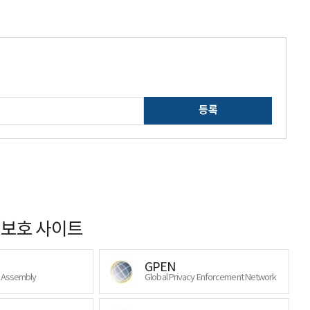
등록
보호 사이트
GPEN
y Assembly
Global Privacy Enforcement Network