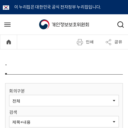
이 누리집은 대한민국 공식 전자정부 누리집입니다.
개
메
검
뉴
색
인
열
인쇄
공유
기
정
보
-
보
호
회의구분
위
검색
원