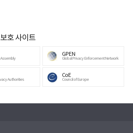
보호 사이트
GPEN
y Assembly
Global Privacy Enforcement Network
CoE
ivacy Authorities
Council of Europe