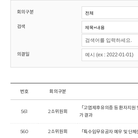
회
회의구분
검색
의결일
번호
회의구분
「고엽제후유의증 등 환자지원 
561
2소위원회
가 결과
560
2소위원회
「특수임무유공자 예우 및 단체