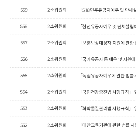
559
2소위원회
「5.18민주유공자예우 및 단체
558
2소위원회
「참전유공자예우 및 단체설립에
557
2소위원회
「보훈보상대상자 지원에 관한 
556
2소위원회
「국가유공자 등 예우 및 지원
555
2소위원회
「독립유공자예우에 관한 법률 
554
2소위원회
「국민건강증진법 시행규칙」 일
553
2소위원회
「화학물질관리법 시행규칙」 일
552
2소위원회
「대안교육기관에 관한 법률 시