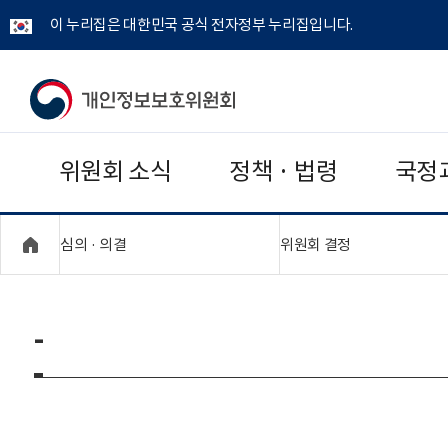
이 누리집은 대한민국 공식 전자정부 누리집입니다.
개
인
위원회 소식
정책 · 법령
국정
정
보
"접기,펼치기"
"접기,펼치기"
심의 · 의결
위원회 결정
보
호
-
위
원