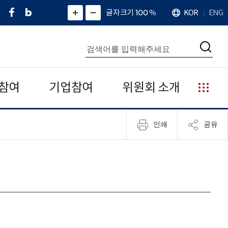
페
네
X
확
글자크기 100
%
KOR
ENG
언
화
화
이
이
(
대
어
면
면
스
버
트
수
확
축
북
블
위
대
통
소
치
검
로
터
합
색
그
)
검
색
참여
기업참여
위원회 소개
누
리
집
인쇄
공유
안
내