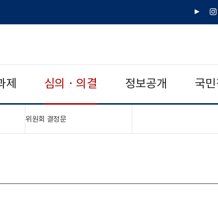
유
인
튜
스
브
타
그
램
과제
심의 · 의결
정보공개
국민
"접기,펼치기"
위원회 결정문