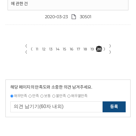
에 관한 건
2020-03-23
30501
〈
〉
〈
11
12
13
14
15
16
17
18
19
20
〉
〈
〉
해당 페이지의 만족도와 소중한 의견 남겨주세요.
매우만족
만족
보통
불만족
매우불만족
등록