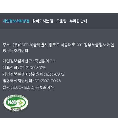
개인정보처리방침
찾아오시는 길
도움말
누리집 안내
주소 : (우)03171 서울특별시 종로구 세종대로 209 정부서울청사 개인
정보보호위원회
개인정보침해신고 : 국번없이 118
대표전화 : 02-2100-3025
개인정보분쟁조정위원회 : 1833-6972
법령해석지원센터 : 02-2100-3043
월~금 9:00~18:00, 공휴일 제외