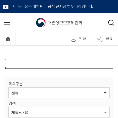
이 누리집은 대한민국 공식 전자정부 누리집입니다.
개
메
검
뉴
색
인
열
인쇄
공유
기
정
보
-
보
호
회의구분
위
검색
원