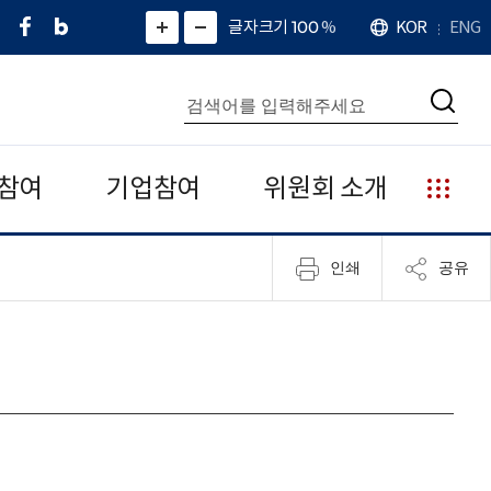
페
네
X
확
글자크기 100
%
KOR
ENG
언
화
화
이
이
(
대
어
면
면
스
버
트
수
확
축
북
블
위
대
통
소
치
검
로
터
합
색
그
)
검
색
참여
기업참여
위원회 소개
누
리
집
인쇄
공유
안
내