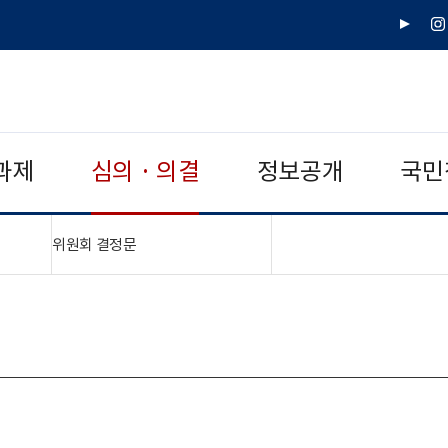
유
인
튜
스
브
타
그
램
과제
심의 · 의결
정보공개
국민
"접기,펼치기"
위원회 결정문