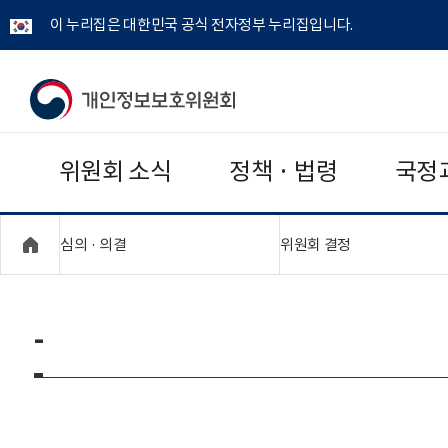
이 누리집은 대한민국 공식 전자정부 누리집입니다.
개
인
위원회 소식
정책 · 법령
국정
정
보
"접기,펼치기"
"접기,펼치기"
심의 · 의결
위원회 결정
보
호
-
위
원