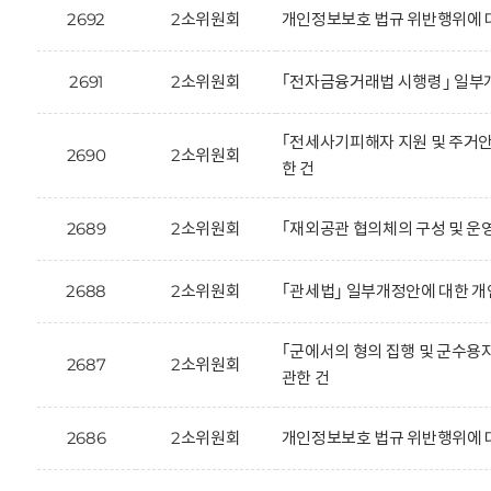
2692
2소위원회
개인정보보호 법규 위반행위에 
2691
2소위원회
｢전자금융거래법 시행령｣ 일부
｢전세사기피해자 지원 및 주거안
2690
2소위원회
한 건
2689
2소위원회
｢재외공관 협의체의 구성 및 운
2688
2소위원회
｢관세법｣ 일부개정안에 대한 개
｢군에서의 형의 집행 및 군수용
2687
2소위원회
관한 건
2686
2소위원회
개인정보보호 법규 위반행위에 대한