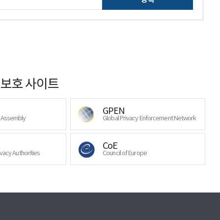
보호 사이트
GPEN
y Assembly
Global Privacy Enforcement Network
CoE
ivacy Authorities
Council of Europe