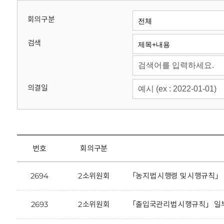
회
회의구분
검색
의결일
번호
회의구분
2694
2소위원회
「농지법 시행령 및 시행규칙」
2693
2소위원회
「출입국관리법 시행규칙」 일부