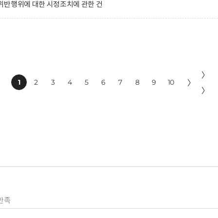
위반행위에 대한 시정조치에 관한 건
〉
1
2
3
4
5
6
7
8
9
10
〉
〉
만족