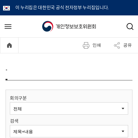
이 누리집은 대한민국 공식 전자정부 누리집입니다.
개
메
검
뉴
색
인
열
인쇄
공유
기
정
보
-
보
호
회의구분
위
검색
원