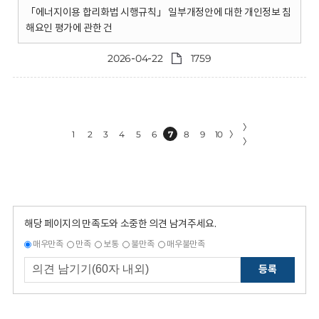
「에너지이용 합리화법 시행규칙」 일부개정안에 대한 개인정보 침
해요인 평가에 관한 건
2026-04-22
1759
〉
1
2
3
4
5
6
7
8
9
10
〉
〉
해당 페이지의 만족도와 소중한 의견 남겨주세요.
매우만족
만족
보통
불만족
매우불만족
등록