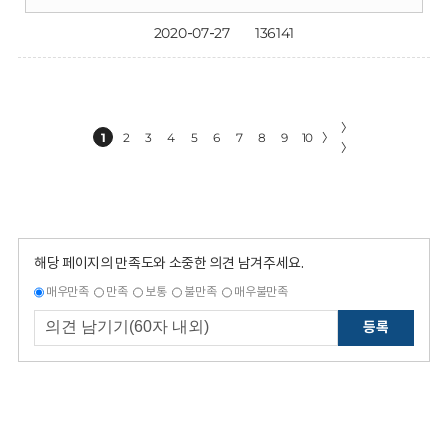
2020-07-27
136141
〉
1
2
3
4
5
6
7
8
9
10
〉
〉
해당 페이지의 만족도와 소중한 의견 남겨주세요.
매우만족
만족
보통
불만족
매우불만족
등록