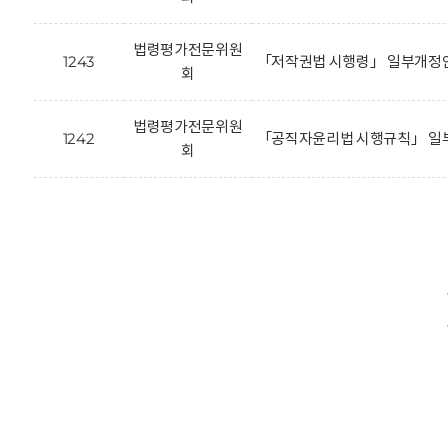
법령평가전문위원
1243
「저작권법 시행령」 일부개정안
회
법령평가전문위원
1242
「공직자윤리법 시행규칙」 일부
회