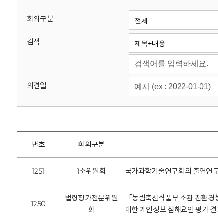
회
회의구분
검색
의결일
번호
회의구분
1251
1소위원회
국가과학기술연구회의 출연연구기
법령평가전문위원
「농림축산식품부 소관 친환경농
1250
회
대한 개인정보 침해요인 평가 결