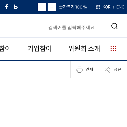
페
네
X
확
글자크기 100
%
KOR
ENG
언
화
화
이
이
(
대
어
면
면
스
버
트
수
확
축
북
블
위
대
통
소
치
검
로
터
합
색
그
)
검
색
참여
기업참여
위원회 소개
누
리
집
인쇄
공유
안
내