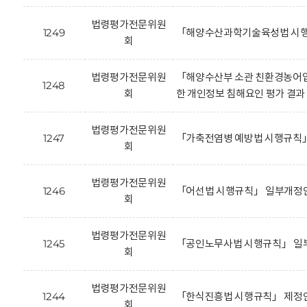
법령평가전문위원
1249
「해양수산과학기술육성법 시행
회
법령평가전문위원
「해양수산부 소관 친환경농어업
1248
회
한 개인정보 침해요인 평가 결과
법령평가전문위원
1247
「가축전염병 예방법 시행규칙」
회
법령평가전문위원
1246
「어선법 시행규칙」 일부개정안
회
법령평가전문위원
1245
「공인노무사법 시행규칙」 일부
회
법령평가전문위원
1244
「한식진흥법 시행규칙」 제정안
회