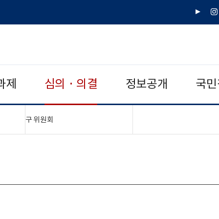
유
인
튜
스
브
타
그
램
과제
심의 · 의결
정보공개
국민
"접기,펼치기"
구 위원회