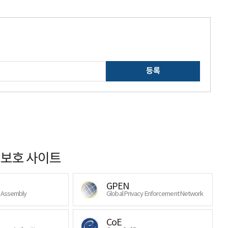
등록
보호 사이트
GPEN
y Assembly
Global Privacy Enforcement Network
CoE