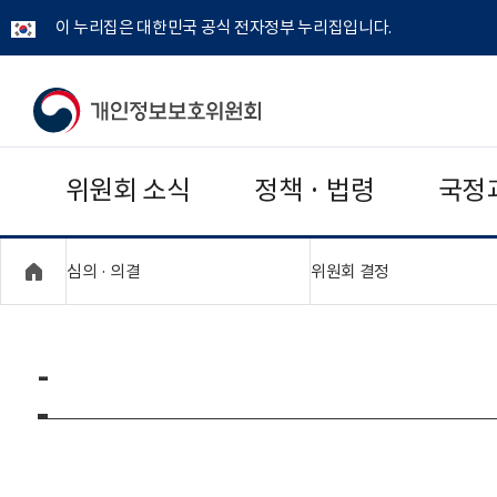
이 누리집은 대한민국 공식 전자정부 누리집입니다.
개
인
위원회 소식
정책 · 법령
국정
정
보
"접기,펼치기"
"접기,펼치기"
심의 · 의결
위원회 결정
보
호
-
위
원